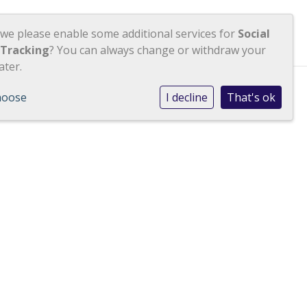
Contact
Inloggen
 we please enable some additional services for
Social
 Tracking
? You can always change or withdraw your
ater.
hoose
I decline
That's ok