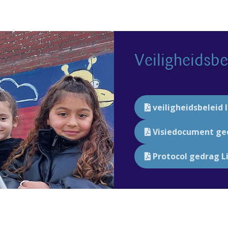
Veiligheidsbe
veiligheidsbeleid l
Visiedocument ged
Protocol gedrag L