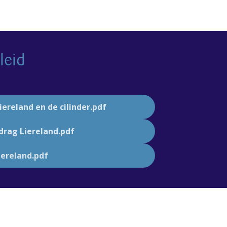
leid
iereland en de cilinder.pdf
rag Liereland.pdf
iereland.pdf