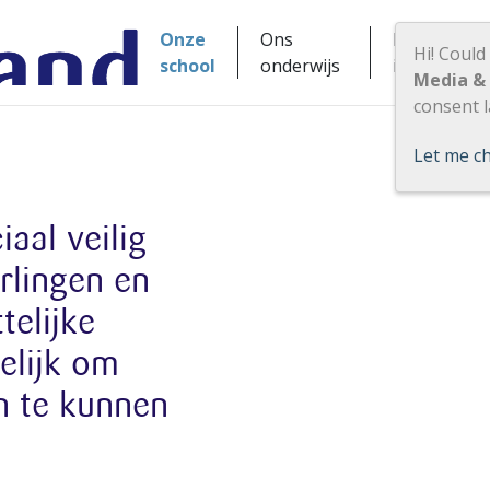
Onze
Ons
Praktische
Hi! Could
school
onderwijs
informatie
Media &
consent l
Let me c
aal veilig
rlingen en
telijke
elijk om
en te kunnen