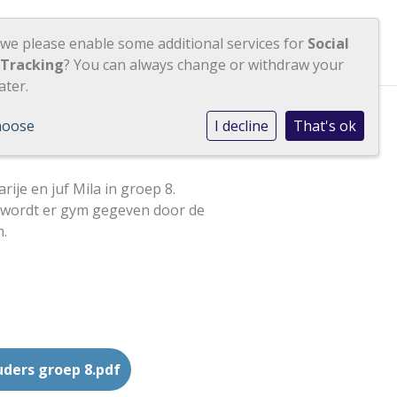
Contact
Inloggen
 we please enable some additional services for
Social
 Tracking
? You can always change or withdraw your
ater.
hoose
I decline
That's ok
rije en juf Mila in groep 8.
wordt er gym gegeven door de
.
uders groep 8.pdf