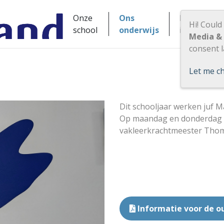
Onze
Ons
Praktische
Hi! Could
school
onderwijs
informatie
Media &
consent l
Let me c
Dit schooljaar werken juf Ma
Op maandag en donderdag 
vakleerkrachtmeester Thom
Informatie voor de o