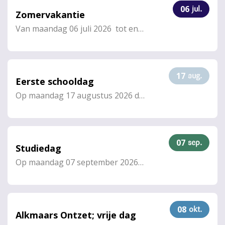
06
jul.
Zomervakantie
Van
maandag 06 juli 2026
tot en met
vrijdag 14 august
17
aug.
Eerste schooldag
Op
maandag 17 augustus 2026
de gehele dag
07
sep.
Studiedag
Op
maandag 07 september 2026
de gehele dag
08
okt.
Alkmaars Ontzet; vrije dag