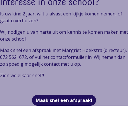
Interesse in onze school?
Is uw kind 2 jaar, wilt u alvast een kijkje komen nemen, of
gaat u verhuizen?
Wij nodigen u van harte uit om kennis te komen maken met
onze school.
Maak snel een afspraak met Margriet Hoekstra (directeur),
072 5621672, of vul het contactformulier in. Wij nemen dan
zo spoedig mogelijk contact met u op.
Zien we elkaar snel?!
Maak snel een afspraak!